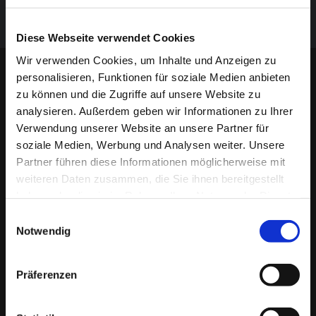
Antrag auf Mitgliedschaft - Version 1.pd[...]
PDF-Dokument [553.5 KB]
Diese Webseite verwendet Cookies
Wir verwenden Cookies, um Inhalte und Anzeigen zu
personalisieren, Funktionen für soziale Medien anbieten
AKTUELLES
zu können und die Zugriffe auf unsere Website zu
analysieren. Außerdem geben wir Informationen zu Ihrer
Verwendung unserer Website an unsere Partner für
DIVI-Kindernotfallkarte
soziale Medien, Werbung und Analysen weiter. Unsere
Partner führen diese Informationen möglicherweise mit
weiteren Daten zusammen, die Sie ihnen bereitgestellt
Erfolgreiche Rezertifizierung nach DIN EN ISO 9001:2015
haben oder die sie im Rahmen Ihrer Nutzung der Dienste
gesammelt haben.
Einwilligungsauswahl
Notwendig
Hier finden Sie uns
Präferenzen
Arbeitsgemeinschaft Notfallmedizin e.V.
Paderbornerstr. 35b