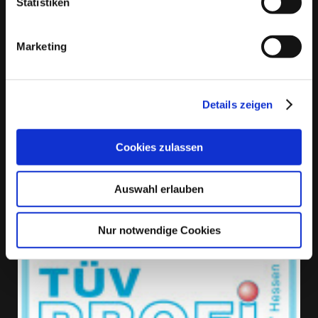
Statistiken
33161
Hövelhof
Marketing
Kontakt
Rufen Sie einfach an unter
Details zeigen
05257 934163
Cookies zulassen
oder nutzen Sie unser
Kontaktformular
.
Auswahl erlauben
Nur notwendige Cookies