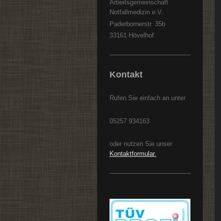
Arbeitsgemeinschaft
Notfallmedizin e.V.
Paderbornerstr. 35b
33161
Hövelhof
Kontakt
Rufen Sie einfach an unter
05257 934163
oder nutzen Sie unser
Kontaktformular
.