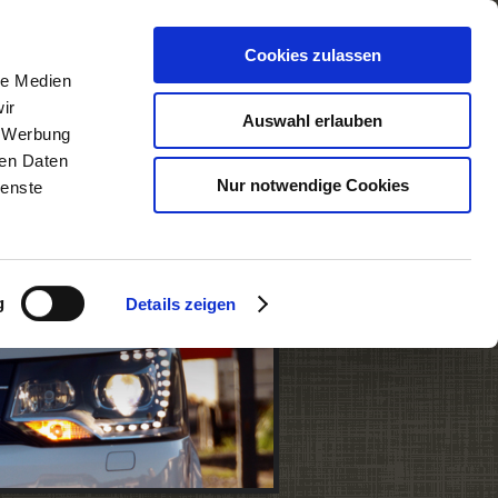
Cookies zulassen
ssatzung
le Medien
ir
den
Stellenangebote
Auswahl erlauben
, Werbung
ren Daten
Nur notwendige Cookies
ienste
g
Details zeigen